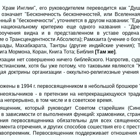
Храм Инглии", его руководителем переводится как "Душ
 означает "Бесконечность бесконечностей, или Вселенна
ный в "бесконечности", уточняется в другом названии: "
 национальному критерию еще одного названия - "Дре
вероучения видна и в представленном в уставе ордена
е о Трансцендентности Абсолюта); Рамхаита (учение о боге
шады, Махабхарата, Тантры (другие индийские учения); Т
нига Мормона, Коран, Книга Тота; Библия
[Там же]
.
изации нет совершенно ничего библейского. Напротив, суд
стианским, хотя бы уже потому, что таковыми являются "
 доктрины организации - оккультно-религиозные учения
ожены в 1994 г. первосвященником в небольшой брошюре "
 неоязычников - в претензии на непрекращающуюся тради
 непрерывно, в том числе и в советское время.
вященник, который руководит Советом старейшин (Сино
 в зависимости от выполнения функций: храмовники, стран
ения первосвященника обязательны для всех священнос
омента отречения, и других способов сошествия его с прес
равопреемник. Первосвященник поддерживает отношения 