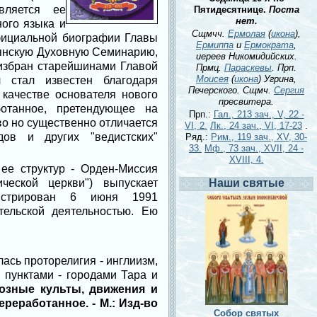
вляется ее
Пятидесятнице.
Поста
нет.
ного языка и
Сщмчч.
Ермолая
(
икона
),
 официальной биографии Главы
Ермиппа
и
Ермократа
,
авянскую Духовную Семинарию,
иереев Никомидийских.
 избран старейшинами Главой
Прмц.
Параскевы
. Прп.
Моисея
(
икона
) Угрина,
 стал известен благодаря
Печерского. Сщмч.
Сергия
 качестве основателя нового
пресвитера.
ботанное, претендующее на
Прп.:
Гал., 213 зач., V, 22 -
во но существенно отличается
VI, 2.
Лк., 24 зач., VI, 17-23
.
ов и других "ведистских"
Ряд.:
Рим., 119 зач., XV, 30-
33.
Мф., 73 зач., XVII, 24 -
XVIII, 4.
 ее структур - Орден-Миссия
еской церкви") выпускает
Наши святые
истрирован 6 июня 1991
ельской деятельностью. Ею
ась проторелигия - инглиизм,
 пунктами - городами Тара и
озные культы, движения и
ереработанное. - М.: Изд-во
Собор святых