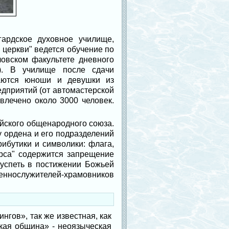
ардское духовное училище,
церкви" ведется обучение по
ловском факультете дневного
я). В училище после сдачи
маются юноши и девушки из
дприятий (от автомастерской
влечено около 3000 человек.
ийского общенародного союза.
 ордена и его подразделений
ибутики и символики: флага,
курса" содержится запрещение
еуспеть в постижении Божьей
ннослужителей-храмовников
гов», так же известная, как
ая община» - неоязыческая