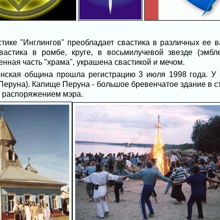
тике "Инглингов" преобладает свастика в различных ее ва
вастика в ромбе, круге, в восьмилучевой звезде (эмбл
щенная часть "храма", украшена свастикой и мечом.
вянская община прошла регистрацию 3 июля 1998 года. У
Перуна). Капище Перуна - большое бревенчатое здание в с
у распоряжением мэра.