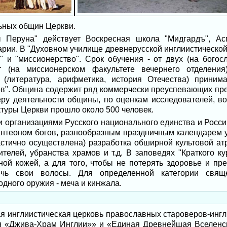
льных общин Церкви.
Перуна" действует Воскресная школа "Мидгардъ", Асг
рии. В "Духовном училище древнерусской инглиистической 
" и "миссионерство". Срок обучения - от двух (на богос
т (на миссионерском факультете вечернего отделени
в (литература, арифметика, история Отечества) прини
ов". Община содержит ряд коммерчески преуспевающих пре
еру деятельности общины, по оценкам исследователей, во
туры Церкви прошло около 500 человек.
и организациями Русского национального единства и Росс
нтеоном богов, разнообразным праздничным календарем у
астично осуществлена) разработка обширной культовой атр
ителей, убранства храмов и т.д. В заповедях "Краткого 
ой кожей, а для того, чтобы не потерять здоровье и пр
ичь свои волосы. Для определенной категории свяще
дного оружия - меча и кинжала.
я инглиистическая церковь православных староверов-инглин
я «Джива-Храм Инглии»» и «Единая Древнейшая Вселенск