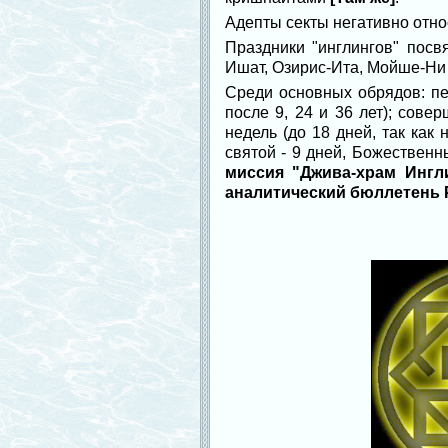
Адепты секты негативно отно
Праздники "инглингов" посв
Ишат, Озирис-Ита, Мойше-Ни 
Среди основных обрядов: пер
после 9, 24 и 36 лет); сов
недель (до 18 дней, так как
святой - 9 дней, Божественн
миссия "Джива-храм Ингли
аналитический бюллетень РАГ