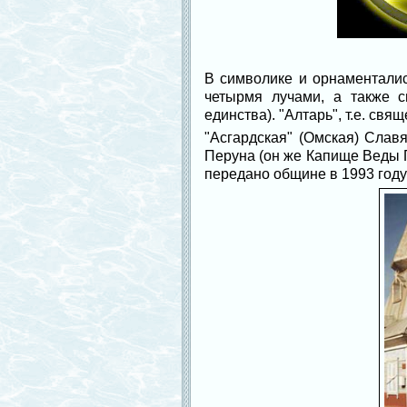
В символике и орнаменталис
четырмя лучами, а также с
единства). "Алтарь", т.е. свя
"Асгардская" (Омская) Сла
Перуна (он же Капище Веды 
передано общине в 1993 год