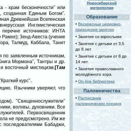
Новосибирской
а - храм бесконечности" или
митрополии
я, созданная Единым Богом".
Образование
Единая Древнейшая Вселенская
•
Воскресные церковно-
внерусская Инглиистическая
приходские занятия
 перечне источников: ИНТА
 Рамхе); Зенд-Авеста (учение
• Занятия со взрослыми
ора, Талмуд, Каббала, Танит
• Занятия с детьми от 3,5
до 8 лет
я по заявленным источникам,
• Занятия с детьми от 8 до
Книга Мормона", Тантры и др.
14 лет
 и восточный мистицизм.
[Там
• Занятия православного
молодёжного хора
Краткий курс".
•
On-line библиотека
цию. Язычники уверяют, что
Паломничества
•
Расписание
дом). "Священнослужители"
паломнических поездок
ники, волхвы, духовники. Все
лужителей. Первосвященник
тола не предусмотрено. Им же
с последователями Бабаджи,