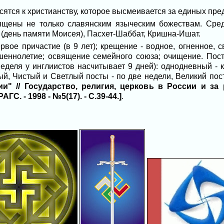
сятся к христианству, которое высмеивается за единых пре
ящены не только славянским языческим божествам. Сред
(день памяти Моисея), Пасхет-Шаббат, Кришна-Ишат.
вое причастие (в 9 лет); крещение - водное, огненное, 
ершеннолетие; освящение семейного союза; очищение. Пост
 неделя у инглиистов насчитывает 9 дней): однодневный -
ый, Чистый и Светлый посты - по две недели, Великий пос
и" // Государство, религия, церковь в России и з
С. - 1998 - №5(17). - С.39-44.]
.