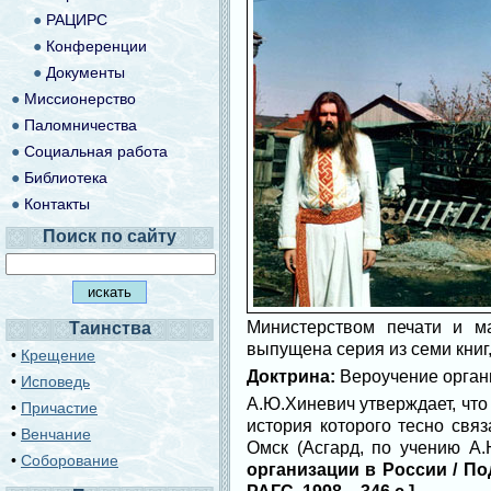
●
РАЦИРС
●
Конференции
●
Документы
●
Миссионерство
●
Паломничества
●
Социальная работа
●
Библиотека
●
Контакты
Поиск по сайту
Министерством печати и м
Таинства
выпущена серия из семи книг
•
Крещение
Доктрина:
Вероучение органи
•
Исповедь
А.Ю.Хиневич утверждает, что
•
Причастие
история которого тесно свя
•
Венчание
Омск (Асгард, по учению А.
•
Соборование
организации в России / Под