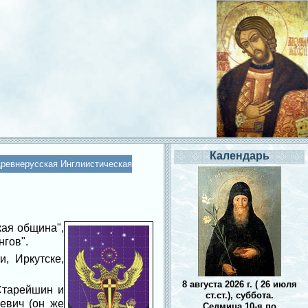
Календарь
Древнерусская Инглиистическая
кая община",
гов".
, Иркутске,
8 августа 2026 г. ( 26 июля
Старейшин и
ст.ст.), суббота.
евич (он же
Седмица 10-я по