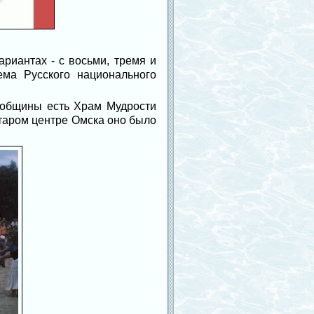
риантах - с восьми, тремя и
ема Русского национального
 общины есть Храм Мудрости
таром центре Омска оно было