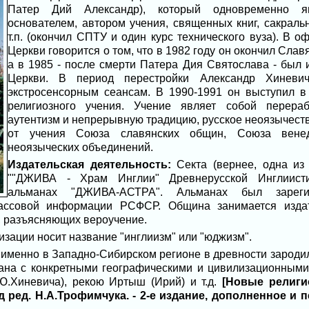
Патер Дий Александр), который одновременно я
основателем, автором учения, священных книг, сакраль
т.п. (окончил СПТУ и один курс технического вуза). В
Церкви говорится о том, что в 1982 году он окончил Сл
а в 1985 - после смерти Патера Дия Святослава - был
Церкви. В период перестройки Александр Хиневич
экстросенсорным сеансам. В 1990-1991 он выступил в
религиозного учения. Учение являет собой перера
аутентизм и непрерывную традицию, русское неоязычест
от учения Союза славянских общин, Союза венед
неоязыческих объединений.
Издательская деятельность:
Секта (вернее, одна из
""ДЖИВА - Храм Инглии" Древнерусской Инглиистич
альманах "ДЖИВА-АСТРА". Альманах был зарег
ассовой информации РСФСР. Община занимается издат
, разъясняющих вероучение.
зации носит название "инглиизм" или "юджизм".
 именно в Западно-Сибирском регионе в древности зародил
зана с конкретными географическими и цивилизационными
Ю.Хиневича), рекою Иртыш (Ирий) и т.д.
[Новые религи
 ред. Н.А.Трофимчука. - 2-е издание, дополненное и п