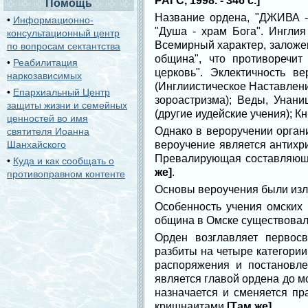
РАГС, 1998. - 346 с.]
Помощь
Название ордена, "ДЖИВА - 
•
Информационно-
"Душа - храм Бога". Инглия
консультационный центр
Всемирный характер, заложен
по вопросам сектантства
община", что противоречит
•
Реабилитация
церковь". Эклектичность 
наркозависимых
(Инглиистическое Наставлени
•
Епархиальный Центр
зороастризма); Веды, Унани
защиты жизни и семейных
(другие иудейские учения); К
ценностей во имя
Однако в вероручении орган
святителя Иоанна
Шанхайского
вероучение является антихри
Превалирующая составляющая
•
Куда и как сообщать о
же]
.
противоправном контенте
Основы вероучения были изл
Особенность учения омских
община в Омске существовала
Орден возглавляет первос
разбиты на четыре категории
распоряжения и постановл
является главой ордена до м
назначается и сменяется п
кришнаитами
[Там же]
.