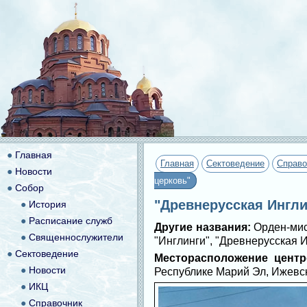
●
Главная
Главная
Сектоведение
Справо
●
Новости
церковь"
●
Собор
"Древнерусская Ингли
●
История
●
Расписание служб
Другие названия:
Орден-мис
●
Священнослужители
"Инглинги", "Древнерусская
●
Сектоведение
Месторасположение центр
●
Новости
Республике Марий Эл, Ижевск
●
ИКЦ
●
Справочник