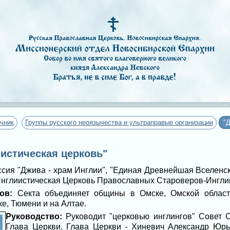
чник
Группы русского неоязычества и ультраправые организации
"
истическая церковь"
сия "Джива - храм Инглии", "Единая Древнейшая Вселенс
 Инглиистическая Церковь Православных Староверов-Инглин
ов:
Секта объединяет общины в Омске, Омской области
е, Тюмени и на Алтае.
Руководство:
Руководит "церковью инглингов" Совет 
Глава Церкви. Глава Церкви - Хиневич Александр Юрь