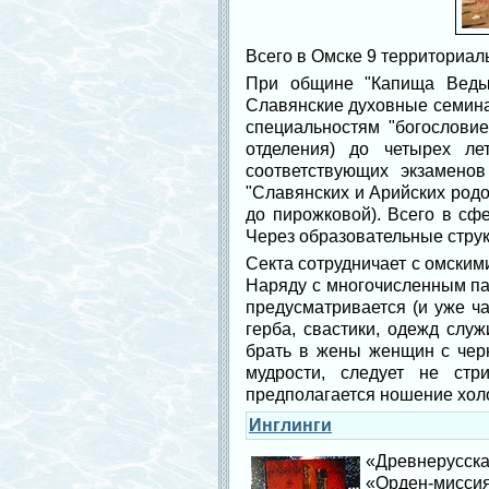
Всего в Омске 9 территориа
При общине "Капища Веды 
Славянские духовные семина
специальностям "богословие
отделения) до четырех ле
соответствующих экзамено
"Славянских и Арийских род
до пирожковой). Всего в сф
Через образовательные струк
Секта сотрудничает с омским
Наряду с многочисленным па
предусматривается (и уже ч
герба, свастики, одежд служ
брать в жены женщин с черн
мудрости, следует не стр
предполагается ношение холо
Инглинги
«Древнерусска
«Орден-мисси